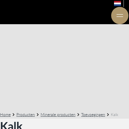
Home
Producten
Minerale producten
Toevoegingen
Kalk
Kalk