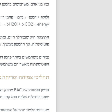
כמו בני אדם, משתמשים בחמצן לת
גלוקוז + חמצן ← מים + פחמן דו ח
 → 6H2O + 6 CO2 + energy
התוצאה היא שבמהלך היום, כאשר 
פוטוסינתזה, אך החמצון ממשיך. 
צמחים משתמשים ביותר פחמן דו ח
הפוטוסינתזה מאשר הם משתמשים
תהליכי צמיחה ופריחה א
הדשן העלוות
יפגעו בגידולים שלכם הוא קטן. ת
מעוניינים ללמוד יותר על השפעות 