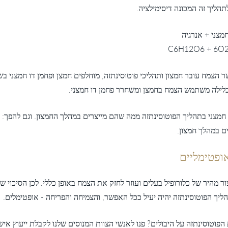
הליך זה המכונה דיסימילציה.
מצני + אנרגיה
C6H12O6 + 6O2
הצמח עובר חמצון ותהליכי פוטוסינתזה, מוחלפים חמצן ופחמן דו חמצני בש
בלילה משתמש הצמח בחמצן ומשחרר פחמן דו חמצני.
מצני בתהליך הפוטוסינתזה ממה שהם מייצרים במהלך החמצון. וגם להפך: ה
 במהלך חמצון.
ופטימליים
י של BAC מספק ייצור מהיר של כלורופיל בעלים ועוזר לחזק את הצמח באופן כללי. לכן הסי
הליך הפוטוסינתזה יהיה יעיל ככל האפשר, והצמיחה והפריחה - אופטימלים.
הפוטוסינתזה על היבולים? פנו לאנשי הצוות המנוסים שלנו לקבלת ייעוץ אישי