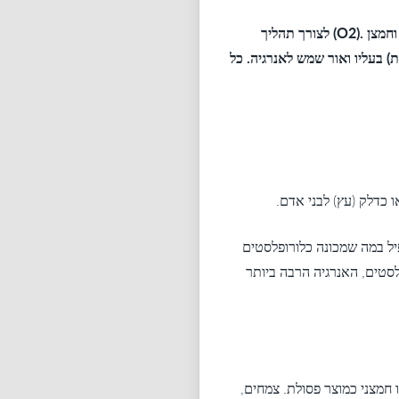
בחלקיו הירוקים באמצעות כלורופלסטים. מטרת הפוטוסינתזה היא ייצור סוכר (גלוקוז) וחמצן .(O2) לצורך תהליך
דו תחמוצת הפחמן (CO2) דרך הפיוניות (סטומטות) בעליו ואור שמש לאנרגיה. כל
 כדלק (עץ) לבני אדם.
יל במה שמכונה כלורופלסטים
לסטים, האנרגיה הרבה ביותר
 חמצני כמוצר פסולת. צמחים,