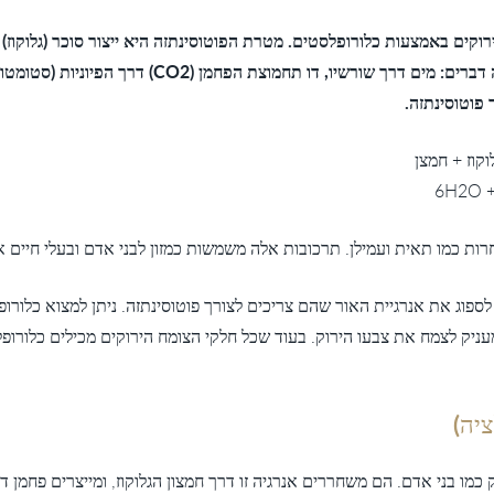
הפוטוסינתזה זקוק הצמח לשלושה דברים: מים דרך שורשיו, 
פוטוסינתזה.
וקוז + חמצן
6H2O +
רות כמו תאית ועמילן. תרכובות אלה משמשות כמזון לבני אדם ובעלי חיים או
ספוג את אנרגיית האור שהם צריכים לצורך פוטוסינתזה. ניתן למצוא כלורופ
מעניק לצמח את צבעו הירוק. בעוד שכל חלקי הצומח הירוקים מכילים כלורופ
יה)
מו בני אדם. הם משחררים אנרגיה זו דרך חמצון הגלוקוז, ומייצרים פחמן דו