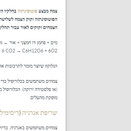
צמח מבצע
פוטוסינתזה
הצמחים זקוקים לאור עבור תהליך 
מים + פחמן דו חמצני + אור ← גל
 6 CO2 → C6H12O6 + 6O2
הגלוקוז שיוצר מומר לתרכובות אח
צמחים משתמשים בכלורופיל כדי ל
(או פלסטידה ירוקה). הכלורופיל 
מופקת מהעלים.
שריפת אנרגיה (דיסימילצ
צמחים משתמשים באנרגיה, בדיוק כ