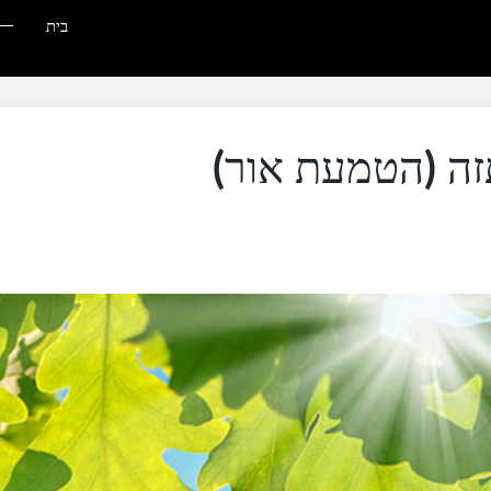
בית
זה (הטמעת אור)