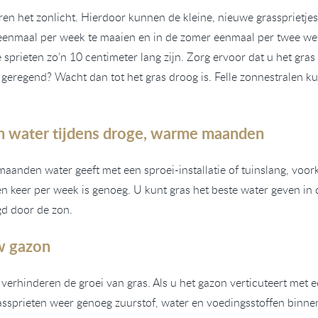
ren het zonlicht. Hierdoor kunnen de kleine, nieuwe grassprietje
 eenmaal per week te maaien en in de zomer eenmaal per twee we
sprieten zo’n 10 centimeter lang zijn. Zorg ervoor dat u het gras 
t geregend? Wacht dan tot het gras droog is. Felle zonnestralen 
on water tijdens droge, warme maanden
 maanden water geeft met een sproei-installatie of tuinslang, voor
één keer per week is genoeg. U kunt gras het beste water geven i
gd door de zon.
uw gazon
verhinderen de groei van gras. Als u het gazon verticuteert met 
rassprieten weer genoeg zuurstof, water en voedingsstoffen binne