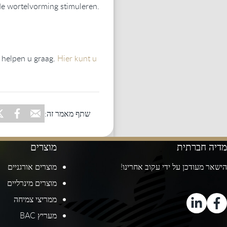
de wortelvorming stimuleren.
j helpen u graag.
Hier kunt u
שתף מאמר זה:
מדיה חברתית
מוצרים
הישאר מעודכן על ידי עקוב אחרינו!
מוצרים אורגניים
מוצרים מינרליים
ממריצי צמיחה
מעריץ BAC