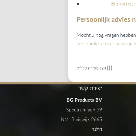
Bio korrels
:
Persoonlijk advies 
Mocht u nog vragen hebben ov
persoonlijk advies aanvrage
הצג סקירה כללית
יצירת קשר
BG Products BV
Spectrumlaan 39
2665 NM Bleiswijk
הולנד