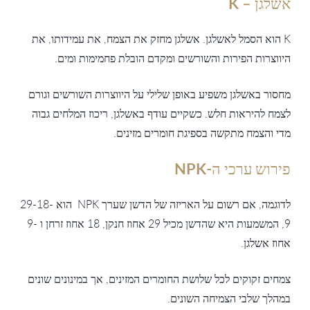
אשלגן – K
K הוא הסמל לאשלגן. אשלגן מחזק את הצמח, את עמידותו, את
היווצרות הפירות והשורשים ומקדם הובלת פחמימות ומים.
מחסור באשלגן משפיע באופן שלילי על היווצרות השורשים וגורם
לצמח להיראות חלש. כשקיים עודף באשלגן, ריכוז המלחים גבוה
מדי והצמח מתקשה בספיגת חומרים מזינים.
פירוש ערכי ה-NPK
לדוגמה, אם רשום על האריזה של הדשן שערך NPK הוא 29-18-
9, המשמעות היא שהדשן מכיל 29 אחוז חנקן, 18 אחוז זרחן ו -9
אחוז אשלגן.
צמחים זקוקים לכל שלושת החומרים המזינים, אך במינונים שונים
במהלך שלבי הצמיחה השונים.