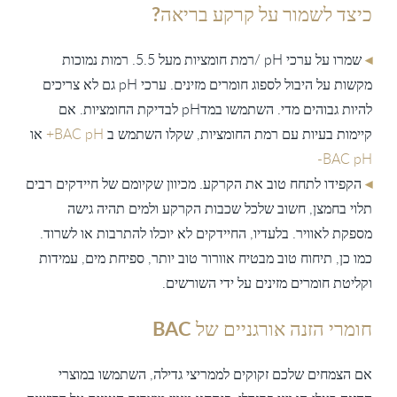
כיצד לשמור על קרקע בריאה?
◂
שמרו על ערכי pH /רמת חומציות מעל 5.5. רמות נמוכות
מקשות על היבול לספוג חומרים מזינים. ערכי pH גם לא צריכים
להיות גבוהים מדי. השתמשו במדpH לבדיקת החומציות. אם
קיימות בעיות עם רמת החומציות, שקלו השתמש ב
BAC pH+
או
BAC pH-
◂
הקפידו לתחח טוב את הקרקע. מכיוון שקיומם של חיידקים רבים
תלוי בחמצן, חשוב שלכל שכבות הקרקע ולמים תהיה גישה
מספקת לאוויר. בלעדיו, החיידקים לא יוכלו להתרבות או לשרוד.
כמו כן, תיחוח טוב מבטיח אוורור טוב יותר, ספיחת מים, עמידות
וקליטת חומרים מזינים על ידי השורשים.
חומרי הזנה אורגניים של BAC
אם הצמחים שלכם זקוקים לממריצי גדילה, השתמשו במוצרי