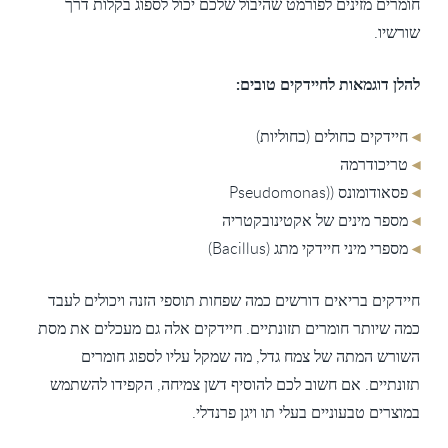
חומרים מזינים לפורמט שהיבול שלכם יכול לספוג בקלות דרך
שורשיו.
להלן דוגמאות לחיידקים טובים:
◂
חיידקים כחולים (כחוליות)
◂
טריכודרמה
◂
פסאודומונס ((Pseudomonas
◂
מספר מינים של אקטינובקטריה
◂
מספרי מיני חיידקי מתג (Bacillus)
חיידקים בריאים דורשים כמה שפחות תוספי הזנה ויכולים לעבד
כמה שיותר חומרים תזונתיים. חיידקים אלה גם מעכלים את מסת
השורש המתה של צמח גדל, מה שמקל עליו לספוג חומרים
תזונתיים. אם חשוב לכם להוסיף דשן צמיחה, הקפידו להשתמש
במוצרים טבעוניים בעלי תו ויגן פרנדלי.