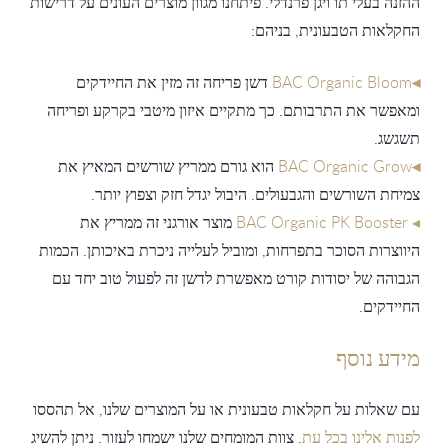
ההזנה בעלי תו ויגן פרנדלי. פיתחנו מגוון מוצרים העונים על דרישות
החקלאות הטבעונית, בניהם:
◂
AC Organic Bloom
B
דשן פריחה זה מזין את החיידקים
ומאפשר את התרבותם. כך מתקיים איזון מיטבי בקרקע ופריחה
תשגשג.
◂
BAC Organic Grow
הוא גורם ממריץ שורשים המאיץ את
צמיחת השורשים והגבעולים. היבול יגדל חזק וצפוץ יותר.
◂
BAC Organic PK Booster
מוצר אורגני זה ממריץ את
היווצרות הסוכר בתפרחות, ומוביל לעלייה ניכרת באיכותן. הכמות
הגבוהה של יסודות קורט מאפשרת לדשן זה לפעול טוב יחד עם
החיידקים.
מידע נוסף
עם שאלות על חקלאות טבעונית או על המוצרים שלנו, אל תהססו
לפנות אלינו בכל עת
. צוות המומחים שלנו ישמחו לעזור. ניתן להשיג