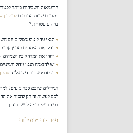
הדוגמאות השכיחות ביותר לפטריו
פטריות שונות הגורמות
לריקבון ש
בזיהום פטרייתי?
◂
תנאי גידול אופטימליים הם חשוב
◂
בדקו את הצמחים באופן קבוע ו
◂
רווחו את המרחק בין הצמחים ו
◂
יש להבטיח תנאי גידול היגייניים.
◂
רססו מניעתית דשן עלווה
Spray
הגידולים שלכם כבר נגועים? למרב
לכם לעשות זה רק להסיר את החלק
בעיות עלים ומה לעשות נגדן.
פטריות מועילות