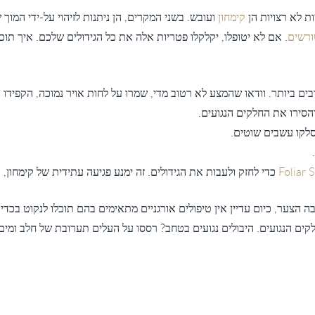
ת לא רצויות הן
קימחון
ועובש. בשני המקרים, הן ניתנות לזיהוי על-ידי המוך 
ורשים
. אם לא יטופלו, יקלקלו פטריות אלה את כל הגידולים שלכם. איך תו
ים ביותר. וודאו שהמצע לא רטוב מדי, שמרו על לחות אויר נמוכה, הקפידו על
הסירו את החלקים הנגועים.
סלקו עשבים שוטים.
Foliar 
כדי לחזק ולעבות את הגידולים. זה ימנע פגיעה עתידית של קימחון, 
ה הצער, כיום עדיין אין טיפולים אורגניים מתאימים בהם תוכלו לנקוט בכ
ים הנגועים. היבולים נגועים בטחב? רססו על העלים תערובת של חלב ומים. 