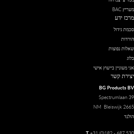
מעריץ BAC
מרכז ידע
סכמת גידול
הורדות
שאלות נפוצות
בלוג
אני מעוניין בייעוץ אישי
יצירת קשר
BG Products BV
Spectrumlaan 39
2665 NM Bleiswijk
הולנד
T
+31 (0)182 - 687 530