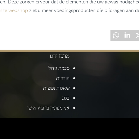
en. Deze zorgen ervoor dat de elementen die uw gewas nodig heeft
nze webshop
ziet u meer voedingsproducten die bijdragen aan d
מרכז ידע
סכמת גידול
הורדות
שאלות נפוצות
בלוג
אני מעוניין בייעוץ אישי