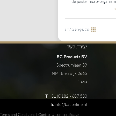
de juiste micro-organism
o
הצג סקירה כללית
יצירת קשר
BG Products BV
Spectrumlaan 39
2665 NM Bleiswijk
הולנד
T
+31 (0)182 - 687 530
E
info@baconline.nl
Terms and Conditions
|
Control Union certificate