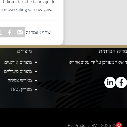
 direct beschikbaar zijn. In
e ontwikkeling van uw gewas.
שתף מאמר זה:
מדיה חברתית
מוצרים
הישאר מעודכן על ידי עקוב אחרינו!
מוצרים אורגניים
מוצרים מינרליים
ממריצי צמיחה
מעריץ BAC
© 2026 - BG Products BV