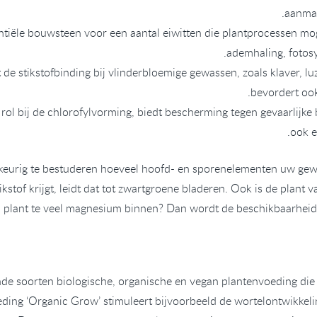
aanmak
tiële bouwsteen voor een aantal eiwitten die plantprocessen moge
ademhaling, fotosy
de stikstofbinding bij vlinderbloemige gewassen, zoals klaver, l
bevordert ook
 rol bij de chlorofylvorming, biedt bescherming tegen gevaarlijke
ook e
urig te bestuderen hoeveel hoofd- en sporenelementen uw gewas
ikstof krijgt, leidt dat tot zwartgroene bladeren. Ook is de plant v
 plant te veel magnesium binnen? Dan wordt de beschikbaarheid 
de soorten biologische, organische en vegan plantenvoeding die
ding ‘Organic Grow’ stimuleert bijvoorbeeld de wortelontwikkeli