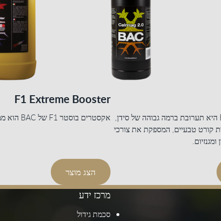
F1 Extreme Booster
BAC CalMag 2.0 היא תערובת ברמה גבוהה של סידן,
אקסטרים בוסטר F1 של BAC הוא ממריץ מרוכז מאד.
דות קורט טבעיים, המספקת את צורכי
מגנזיום.
הצג מוצר
מרכז ידע
סכמת גידול