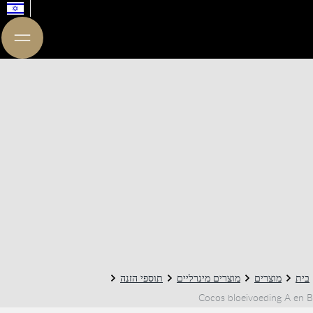
בית
מוצרים
מוצרים מינרליים
תוספי הזנה
Cocos bloeivoeding A en B