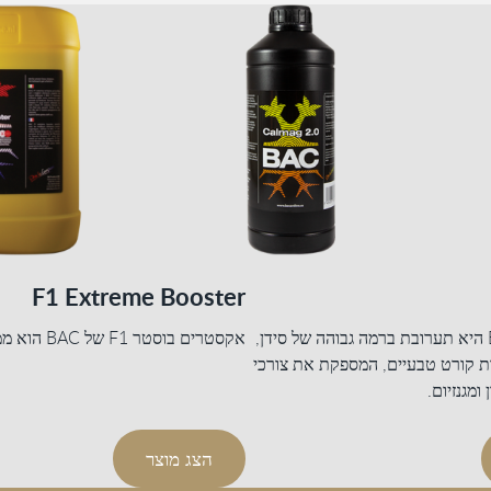
F1 Extreme Booster
BAC CalMag 2.0 היא תערובת ברמה גבוהה של סידן,
אקסטרים בוסטר F1 של BAC הוא ממריץ מרוכז מאד.
דות קורט טבעיים, המספקת את צורכי
מגנזיום.
הצג מוצר