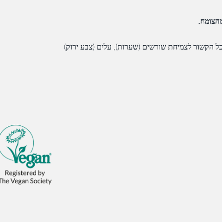
כל הקשור לצמיחת שורשים (שערות), עלים (צבע ירוק)