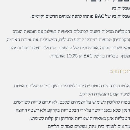
טבליות ביו
טבליות ביו של BAC פותחו להזנת צמחים חדשים וקיימים.
הטבליות מכילות דשנים הפועלים באיטיות בשילוב עם חומצות הומוס
(רקבובית) טבעיות וחיידקי קרקע מועילים, המשפרים את איכות האדמה,
ומאפשרים ספיגה אופטימלית של הדשנים. הגידולים יצמחו ויפרחו מהר
וצפוף. טבליות ביו של BAC הן 100% אורגניות.
יתרונות:
אלטרנטיבה טובה וטבעית יותר לטבליות דשן כימי הפועלות באטיות.
שיפור קבוע והעשרת הקרקע.
בטוח לחלוטין לשימוש על הצמחים שלכם, לא יגרום כוויות לשורשים.
חנקן שלא נספג ייקשר על-ידי הבקטריות בקרקע ולא יישטף החוצה.
הטבליות אינן משאירות שאריות אחריהן והן קלות לשימוש.
מתאים לצמחי בית, גינה, עציצים וצמחים תלויים.